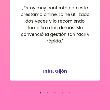
 contento con este
„Me gusta que e
line. Lo he utilizado
sea rápido, 
s y lo recomiendo
Conseguí el d
 a los demás. Me
papeleos, sin c
a gestión tan fácil y
ni comisione
rápida.“
Santi
,
nés
,
Gijón